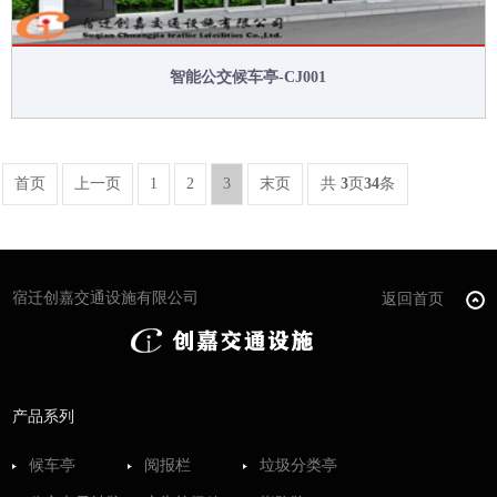
智能公交候车亭-CJ001
首页
上一页
1
2
3
末页
共
3
页
34
条
宿迁创嘉交通设施有限公司
返回首页
产品系列
候车亭
阅报栏
垃圾分类亭